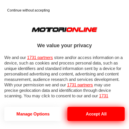
Continue without accepting
We value your privacy
We and our
1731 partners
store and/or access information on a
device, such as cookies and process personal data, such as
unique identifiers and standard information sent by a device for
personalised advertising and content, advertising and content
measurement, audience research and services development.
With your permission we and our
1731 partners
may use
precise geolocation data and identification through device
scanning. You may click to consent to our and our
1731
partners
’ processing as described above. Alternatively you may
access more detailed information and change your preferences
before consenting or to refuse consenting. Please note that
Manage Options
Accept All
some processing of your personal data may not require your
consent, but you have a right to object to such processing. Your
preferences will apply to this website only. You can change