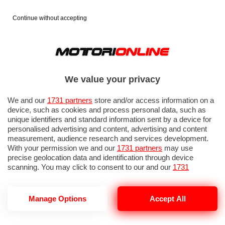
Continue without accepting
We value your privacy
We and our
1731 partners
store and/or access information on a
device, such as cookies and process personal data, such as
unique identifiers and standard information sent by a device for
personalised advertising and content, advertising and content
measurement, audience research and services development.
With your permission we and our
1731 partners
may use
precise geolocation data and identification through device
scanning. You may click to consent to our and our
1731
partners
’ processing as described above. Alternatively you may
access more detailed information and change your preferences
before consenting or to refuse consenting. Please note that
Manage Options
Accept All
some processing of your personal data may not require your
consent, but you have a right to object to such processing. Your
preferences will apply to this website only. You can change