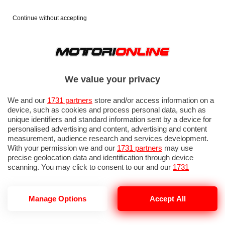
Continue without accepting
We value your privacy
We and our
1731 partners
store and/or access information on a
device, such as cookies and process personal data, such as
unique identifiers and standard information sent by a device for
personalised advertising and content, advertising and content
measurement, audience research and services development.
With your permission we and our
1731 partners
may use
precise geolocation data and identification through device
scanning. You may click to consent to our and our
1731
partners
’ processing as described above. Alternatively you may
access more detailed information and change your preferences
before consenting or to refuse consenting. Please note that
Manage Options
Accept All
some processing of your personal data may not require your
consent, but you have a right to object to such processing. Your
preferences will apply to this website only. You can change