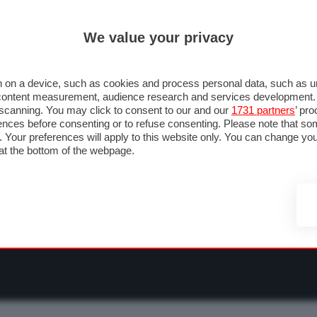
ULTIM'ORA
SE
We value your privacy
RMULA 1
MOTOMONDIALE
NAUTICA
LISTINO
ANNUNCI
F
U STRADA
FOTO & VIDEO
MOTORSPORT
ECOLOGIA
SICUREZZA
TU
 on a device, such as cookies and process personal data, such as uni
nd content measurement, audience research and services development
e scanning. You may click to consent to our and our
1731 partners
’ pr
nces before consenting or to refuse consenting. Please note that so
g. Your preferences will apply to this website only. You can change y
at the bottom of the webpage.