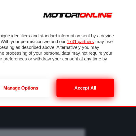
GUICI SU
OTO
VIDEO
TECH
GUIDE E UTILITÀ
NING
RENDERING
PNEUMATICI
TRAFFICO
que identifiers and standard information sent by a device
. With your permission we and our
1731 partners
may use
ocessing as described above. Alternatively you may
me processing of your personal data may not require your
our preferences or withdraw your consent at any time by
Manage Options
Accept All