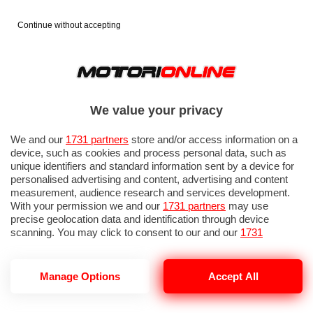
Continue without accepting
We value your privacy
We and our
1731 partners
store and/or access information on a
device, such as cookies and process personal data, such as
unique identifiers and standard information sent by a device for
personalised advertising and content, advertising and content
measurement, audience research and services development.
With your permission we and our
1731 partners
may use
precise geolocation data and identification through device
scanning. You may click to consent to our and our
1731
partners
’ processing as described above. Alternatively you may
access more detailed information and change your preferences
before consenting or to refuse consenting. Please note that
Manage Options
Accept All
some processing of your personal data may not require your
consent, but you have a right to object to such processing. Your
preferences will apply to this website only. You can change