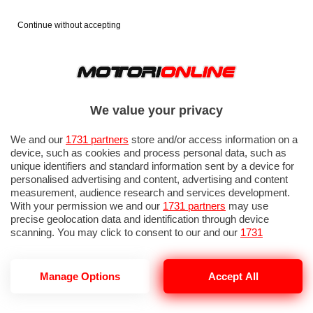
Continue without accepting
We value your privacy
We and our
1731 partners
store and/or access information on a
device, such as cookies and process personal data, such as
unique identifiers and standard information sent by a device for
personalised advertising and content, advertising and content
measurement, audience research and services development.
With your permission we and our
1731 partners
may use
precise geolocation data and identification through device
scanning. You may click to consent to our and our
1731
partners
’ processing as described above. Alternatively you may
access more detailed information and change your preferences
before consenting or to refuse consenting. Please note that
Manage Options
Accept All
some processing of your personal data may not require your
consent, but you have a right to object to such processing. Your
preferences will apply to this website only. You can change