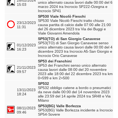
28/02/2024
unico alternato causa lavori dalle 00:00 del 6
15:03
marzo 2024 tra Incrocio SP222-Ozegna e
Incrocio SP41
SP530 Viale Nicolò Fieschi
SP530 Viale Nicolò Fieschi tratto chiuso
23/12/2023
causa partita di calcio dalle 07:00 alle 21:00
11:31
del 26 dicembre 2023 tra Via dei Buggi e
Viale Giovanni Amendola
SP53(TO) di San Giorgio Canavese
SP53(TO) di San Giorgio Canavese senso
01/12/2023
unico alternato causa lavori dalle 00:00 del 4
16:23
dicembre 2023 tra Incrocio A5-San Giorgio e
Incrocio Orio Canavese
SP53 dei Franchini
SP53 dei Franchini senso unico alternato
21/11/2023
causa lavori dalle 08:00 del 20 novembre
09:57
2023 alle 18:00 del 22 dicembre 2023 tra km
0+599 e km 2+500
SP532
SP532 obbligo catene a bordo o pneumatici
13/11/2023
da neve dalle 00:00 del 14 novembre 2023
18:24
alle 23:59 del 14 aprile 2024 tra SR48 e Via
Milano
SP53(BG) Valle Borlezza
08/11/2023
SP53(BG) Valle Borlezza incidente a Incrocio
09:46
SP54-Sovere