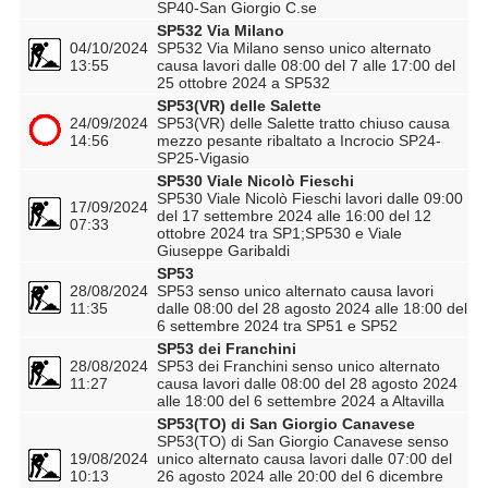
SP40-San Giorgio C.se
SP532 Via Milano
04/10/2024
SP532 Via Milano senso unico alternato
13:55
causa lavori dalle 08:00 del 7 alle 17:00 del
25 ottobre 2024 a SP532
SP53(VR) delle Salette
24/09/2024
SP53(VR) delle Salette tratto chiuso causa
14:56
mezzo pesante ribaltato a Incrocio SP24-
SP25-Vigasio
SP530 Viale Nicolò Fieschi
SP530 Viale Nicolò Fieschi lavori dalle 09:00
17/09/2024
del 17 settembre 2024 alle 16:00 del 12
07:33
ottobre 2024 tra SP1;SP530 e Viale
Giuseppe Garibaldi
SP53
28/08/2024
SP53 senso unico alternato causa lavori
11:35
dalle 08:00 del 28 agosto 2024 alle 18:00 del
6 settembre 2024 tra SP51 e SP52
SP53 dei Franchini
28/08/2024
SP53 dei Franchini senso unico alternato
11:27
causa lavori dalle 08:00 del 28 agosto 2024
alle 18:00 del 6 settembre 2024 a Altavilla
SP53(TO) di San Giorgio Canavese
SP53(TO) di San Giorgio Canavese senso
19/08/2024
unico alternato causa lavori dalle 07:00 del
10:13
26 agosto 2024 alle 20:00 del 6 dicembre