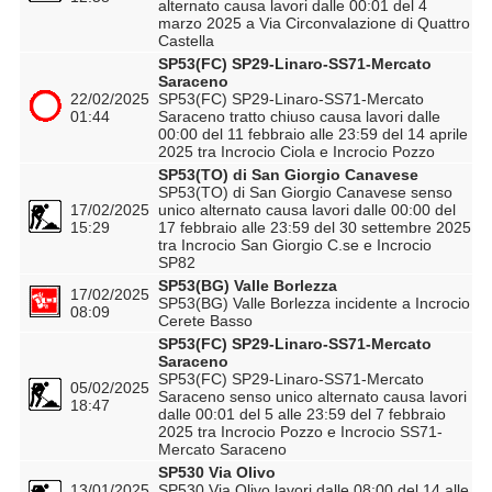
alternato causa lavori dalle 00:01 del 4
marzo 2025 a Via Circonvalazione di Quattro
Castella
SP53(FC) SP29-Linaro-SS71-Mercato
Saraceno
22/02/2025
SP53(FC) SP29-Linaro-SS71-Mercato
01:44
Saraceno tratto chiuso causa lavori dalle
00:00 del 11 febbraio alle 23:59 del 14 aprile
2025 tra Incrocio Ciola e Incrocio Pozzo
SP53(TO) di San Giorgio Canavese
SP53(TO) di San Giorgio Canavese senso
17/02/2025
unico alternato causa lavori dalle 00:00 del
15:29
17 febbraio alle 23:59 del 30 settembre 2025
tra Incrocio San Giorgio C.se e Incrocio
SP82
SP53(BG) Valle Borlezza
17/02/2025
SP53(BG) Valle Borlezza incidente a Incrocio
08:09
Cerete Basso
SP53(FC) SP29-Linaro-SS71-Mercato
Saraceno
SP53(FC) SP29-Linaro-SS71-Mercato
05/02/2025
Saraceno senso unico alternato causa lavori
18:47
dalle 00:01 del 5 alle 23:59 del 7 febbraio
2025 tra Incrocio Pozzo e Incrocio SS71-
Mercato Saraceno
SP530 Via Olivo
13/01/2025
SP530 Via Olivo lavori dalle 08:00 del 14 alle