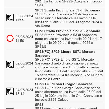
2024 tra Incrocio SP222-Ozegna e Incrocio
SP41
SP53 Strada Provinciale 53 di Saponara
SP53 Strada Provinciale 53 di Saponara
06/08/2024
senso unico alternato causa lavori dalle
11:55
09:00 del 9 alle 20:00 del 30 agosto 2024 a
Via Roma
SP53 Strada Provinciale 53 di Saponara
SP53 Strada Provinciale 53 di Saponara
06/08/2024
tratto chiuso causa lavori dalle 00:01 del 17
11:50
giugno alle 09:00 del 9 agosto 2024 a
SP53/B
SP53(FC) SP29-Linaro-SS71-Mercato
Saraceno
SP53(FC) SP29-Linaro-SS71-Mercato
02/08/2024
Saraceno divieto di circolazione dei mezzi
06:24
con peso superiore a 18 tonnellate causa
lavori dalle 00:01 del 1 agosto alle 23:59 del
15 settembre 2024 tra Incrocio SP29-Linaro
e Incrocio Pozzo
SP53(TO) di San Giorgio Canavese
SP53(TO) di San Giorgio Canavese senso
24/07/2024
unico alternato causa lavori dalle 08:00 del
15:14
25 luglio 2024 tra Incrocio Orio Canavese e
Incrocio SS26-Caluso
SP53
SP53 senso unico alternato causa lavori