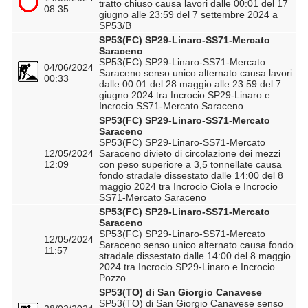
tratto chiuso causa lavori dalle 00:01 del 17
08:35
giugno alle 23:59 del 7 settembre 2024 a
SP53/B
SP53(FC) SP29-Linaro-SS71-Mercato
Saraceno
SP53(FC) SP29-Linaro-SS71-Mercato
04/06/2024
Saraceno senso unico alternato causa lavori
00:33
dalle 00:01 del 28 maggio alle 23:59 del 7
giugno 2024 tra Incrocio SP29-Linaro e
Incrocio SS71-Mercato Saraceno
SP53(FC) SP29-Linaro-SS71-Mercato
Saraceno
SP53(FC) SP29-Linaro-SS71-Mercato
12/05/2024
Saraceno divieto di circolazione dei mezzi
12:09
con peso superiore a 3,5 tonnellate causa
fondo stradale dissestato dalle 14:00 del 8
maggio 2024 tra Incrocio Ciola e Incrocio
SS71-Mercato Saraceno
SP53(FC) SP29-Linaro-SS71-Mercato
Saraceno
SP53(FC) SP29-Linaro-SS71-Mercato
12/05/2024
Saraceno senso unico alternato causa fondo
11:57
stradale dissestato dalle 14:00 del 8 maggio
2024 tra Incrocio SP29-Linaro e Incrocio
Pozzo
SP53(TO) di San Giorgio Canavese
SP53(TO) di San Giorgio Canavese senso