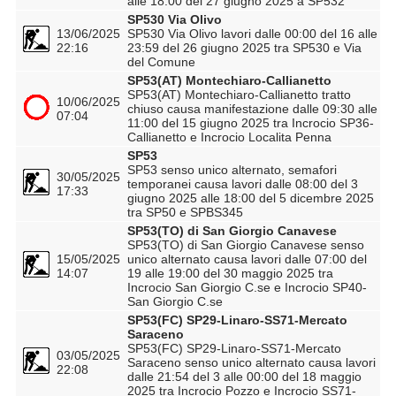
alle 18:00 del 27 giugno 2025 a SP532
SP530 Via Olivo
13/06/2025
SP530 Via Olivo lavori dalle 00:00 del 16 alle
22:16
23:59 del 26 giugno 2025 tra SP530 e Via
del Comune
SP53(AT) Montechiaro-Callianetto
SP53(AT) Montechiaro-Callianetto tratto
10/06/2025
chiuso causa manifestazione dalle 09:30 alle
07:04
11:00 del 15 giugno 2025 tra Incrocio SP36-
Callianetto e Incrocio Localita Penna
SP53
SP53 senso unico alternato, semafori
30/05/2025
temporanei causa lavori dalle 08:00 del 3
17:33
giugno 2025 alle 18:00 del 5 dicembre 2025
tra SP50 e SPBS345
SP53(TO) di San Giorgio Canavese
SP53(TO) di San Giorgio Canavese senso
15/05/2025
unico alternato causa lavori dalle 07:00 del
14:07
19 alle 19:00 del 30 maggio 2025 tra
Incrocio San Giorgio C.se e Incrocio SP40-
San Giorgio C.se
SP53(FC) SP29-Linaro-SS71-Mercato
Saraceno
SP53(FC) SP29-Linaro-SS71-Mercato
03/05/2025
Saraceno senso unico alternato causa lavori
22:08
dalle 21:54 del 3 alle 00:00 del 18 maggio
2025 tra Incrocio Pozzo e Incrocio SS71-