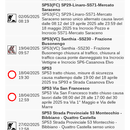
SP53(FC) SP29-Linaro-SS71-Mercato
Saraceno
SP53(FC) SP29-Linaro-SS71-Mercato
02/05/2025
Saraceno senso unico alternato causa lavori
08:19
dalle 08:12 del 19 aprile 2025 alle 23:59 del
18 maggio 2025 tra Incrocio Pozzo e
Incrocio SS71-Mercato Saraceno
SP53(VC) Santhia -SS230 - Frazione
Busonengo
19/04/2025
SP53(VC) Santhia -SS230 - Frazione
09:57
Busonengo chiusura al traffico, chiusura al
traffico causa ponte danneggiato tra Incrocio
Vettigne e Incrocio SP6-Casanova Elvo
SP53
18/04/2025
SP53 tratto chiuso, misure di sicurezza
19:30
causa maltempo dalle 19:00 del 18 aprile
2025 tra SP93 e Strada Casanova Elvo
SP53 Via San Francesco
SP53 Via San Francesco tratto chiuso causa
18/04/2025
lavori dalle 08:00 del 28 alle 17:00 del 30
12:59
aprile 2025 tra Via 1° Maggio e Via delle
Marre
SP53 Strada Provinciale 53 Montecchio -
Bibbiano - Quattro Castella
SP53 Strada Provinciale 53 Montecchio -
27/02/2025
Bibbiano - Quattro Castella senso unico
12:58