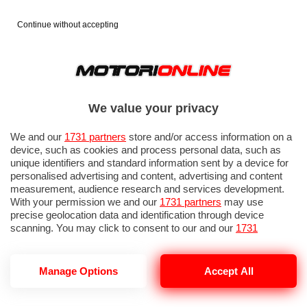
Continue without accepting
We value your privacy
We and our
1731 partners
store and/or access information on a
device, such as cookies and process personal data, such as
unique identifiers and standard information sent by a device for
personalised advertising and content, advertising and content
measurement, audience research and services development.
With your permission we and our
1731 partners
may use
precise geolocation data and identification through device
scanning. You may click to consent to our and our
1731
partners
’ processing as described above. Alternatively you may
access more detailed information and change your preferences
before consenting or to refuse consenting. Please note that
Manage Options
Accept All
some processing of your personal data may not require your
consent, but you have a right to object to such processing. Your
preferences will apply to this website only. You can change