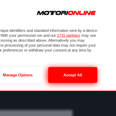
GUICI SU
OTO
VIDEO
TECH
GUIDE E UTILITÀ
NING
RENDERING
PNEUMATICI
TRAFFICO
que identifiers and standard information sent by a device
. With your permission we and our
1731 partners
may use
ocessing as described above. Alternatively you may
me processing of your personal data may not require your
our preferences or withdraw your consent at any time by
Manage Options
Accept All