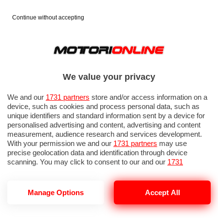
Continue without accepting
We value your privacy
We and our
1731 partners
store and/or access information on a
device, such as cookies and process personal data, such as
unique identifiers and standard information sent by a device for
personalised advertising and content, advertising and content
measurement, audience research and services development.
With your permission we and our
1731 partners
may use
precise geolocation data and identification through device
scanning. You may click to consent to our and our
1731
partners
’ processing as described above. Alternatively you may
access more detailed information and change your preferences
before consenting or to refuse consenting. Please note that
Manage Options
Accept All
some processing of your personal data may not require your
consent, but you have a right to object to such processing. Your
preferences will apply to this website only. You can change