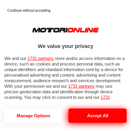
Continue without accepting
We value your privacy
We and our
1731 partners
store and/or access information on a
device, such as cookies and process personal data, such as
unique identifiers and standard information sent by a device for
personalised advertising and content, advertising and content
measurement, audience research and services development.
With your permission we and our
1731 partners
may use
precise geolocation data and identification through device
scanning. You may click to consent to our and our
1731
partners
’ processing as described above. Alternatively you may
access more detailed information and change your preferences
before consenting or to refuse consenting. Please note that
Manage Options
Accept All
some processing of your personal data may not require your
consent, but you have a right to object to such processing. Your
preferences will apply to this website only. You can change